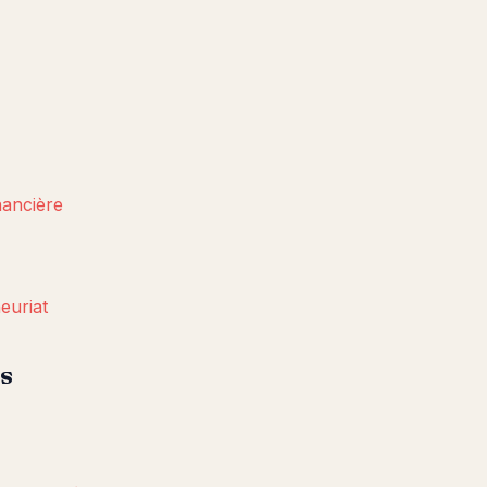
nancière
euriat
fs