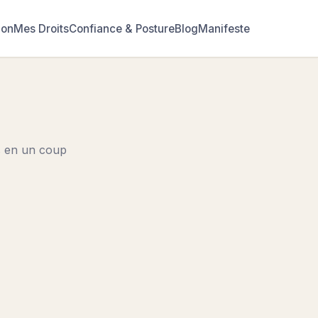
ion
Mes Droits
Confiance & Posture
Blog
Manifeste
és en un coup