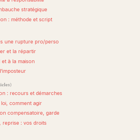
mbauche stratégique
n : méthode et script
s une rupture pro/perso
 et la répartir
l et à la maison
l’imposteur
ticles)
ion : recours et démarches
la loi, comment agir
tion compensatoire, garde
 reprise : vos droits