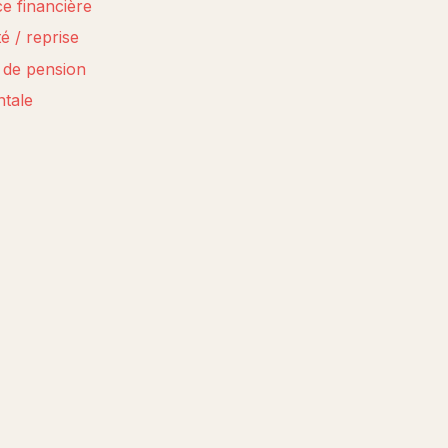
e financière
é / reprise
t de pension
ntale