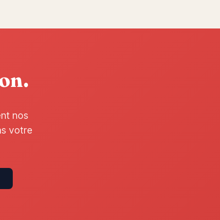
ion.
ent nos
ns votre