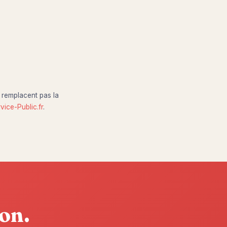
e remplacent pas la
vice-Public.fr
.
ion.