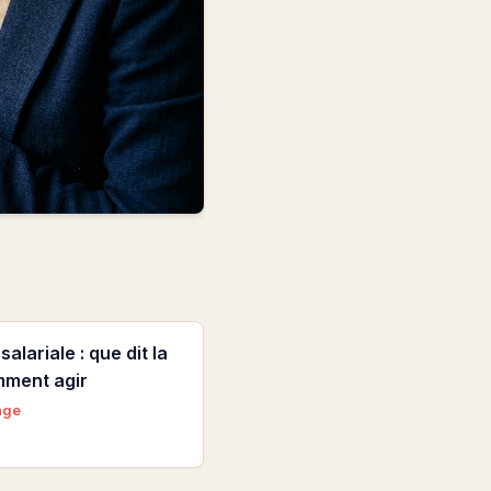
 salariale : que dit la
omment agir
age