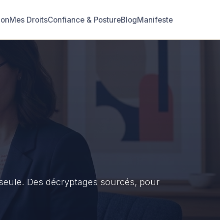
ion
Mes Droits
Confiance & Posture
Blog
Manifeste
 seule. Des décryptages sourcés, pour