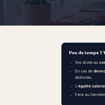
Peu de temps ? V
Vos droits au
co
En cas de
divor
distinctes.
L'
égalité salaria
Face au harcèlem