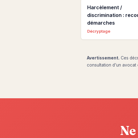
Harcèlement /
discrimination : reco
démarches
Décryptage
Avertissement.
Ces décry
consultation d'un avocat 
Ne 