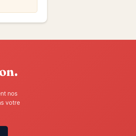
ion.
ent nos
ns votre