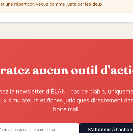
est une répartition vécue comme juste par les deux.
ratez aucun outil d'act
nez la newsletter d'ÉLAN : pas de blabla, uniquem
x simulateurs et fiches juridiques directement da
boîte mail.
S'abonner à l'action