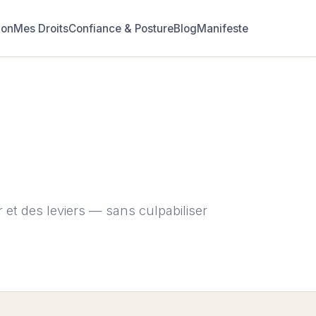
ion
Mes Droits
Confiance & Posture
Blog
Manifeste
 et des leviers — sans culpabiliser