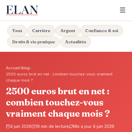
Tous
Carrière
Argent
Confiance & soi
Droits & vie pratique
Actualités
Accueil
›
Blog
›
2500 euros brut en net : combien touchez-vous vraiment
chaque mois ?
2500 euros brut en net :
combien touchez-vous
vraiment chaque mois ?
4 juin 2026
19 min de lecture
Mis a jour 4 juin 2026