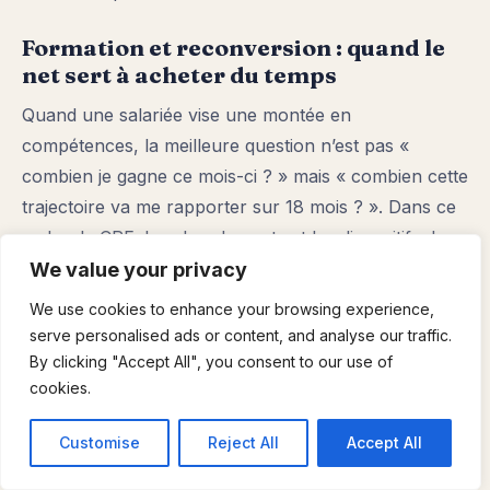
Formation et reconversion : quand le
net sert à acheter du temps
Quand une salariée vise une montée en
compétences, la meilleure question n’est pas «
combien je gagne ce mois-ci ? » mais « combien cette
trajectoire va me rapporter sur 18 mois ? ». Dans ce
cadre, le CPF, les abondements et les dispositifs de
financement sont décisifs. Une ressource structurée
We value your privacy
pour comprendre les options et les étapes est
We use cookies to enhance your browsing experience,
financer une reconversion avec le CPF : démarches
serve personalised ads or content, and analyse our traffic.
et pièges
.
By clicking "Accept All", you consent to our use of
cookies.
Le point important : une formation peut permettre de
sortir d’un plafond salarial. À 2 500 € brut, une
Customise
Reject All
Accept All
hausse de 200 € brut peut sembler modeste, mais