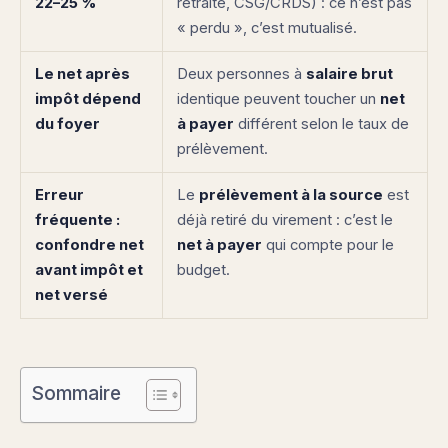
22–25 %
retraite, CSG/CRDS) : ce n’est pas
« perdu », c’est mutualisé.
Le net après
Deux personnes à
salaire brut
impôt dépend
identique peuvent toucher un
net
du foyer
à payer
différent selon le taux de
prélèvement.
Erreur
Le
prélèvement à la source
est
fréquente :
déjà retiré du virement : c’est le
confondre net
net à payer
qui compte pour le
avant impôt et
budget.
net versé
Sommaire