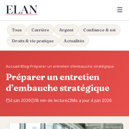
Tous
Carrière
Argent
Confiance & soi
Droits & vie pratique
Actualités
Accueil
›
Blog
›
Préparer un entretien d’embauche stratégique
Préparer un entretien
d’embauche stratégique
4 juin 2026
18 min de lecture
Mis a jour 4 juin 2026