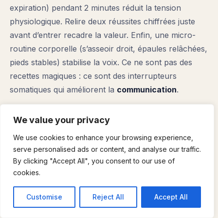
expiration) pendant 2 minutes réduit la tension
physiologique. Relire deux réussites chiffrées juste
avant d’entrer recadre la valeur. Enfin, une micro-
routine corporelle (s’asseoir droit, épaules relâchées,
pieds stables) stabilise la voix. Ce ne sont pas des
recettes magiques : ce sont des interrupteurs
somatiques qui améliorent la
communication
.
Après l’entretien : le message de
We value your privacy
remerciement comme preuve de
rigueur
We use cookies to enhance your browsing experience,
serve personalised ads or content, and analyse our traffic.
Dans les 24 heures, un email bref, personnalisé,
By clicking "Accept All", you consent to our use of
rappelant un point discuté et ajoutant une
cookies.
information utile, peut faire la différence quand
Customise
Reject All
Accept All
plusieurs candidatures se valent. Exemple : “Suite à
l’échange sur X, voici un élément complémentaire