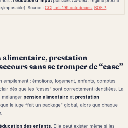
 mois :
réduction d’impôt
possible. Au-delà : régime proche
e/imposable). Source :
CGI, art. 199 octodecies
,
BOFiP
.
n alimentaire, prestation
 secours sans se tromper de “case”
 empilement : émotions, logement, enfants, comptes,
 clair dès que les “cases” sont correctement identifiées. La
 à mélanger
pension alimentaire
et
prestation
 que le juge “fait un package” global, alors que chaque
e.
l’éducation des enfants
. Elle peut exister même si les