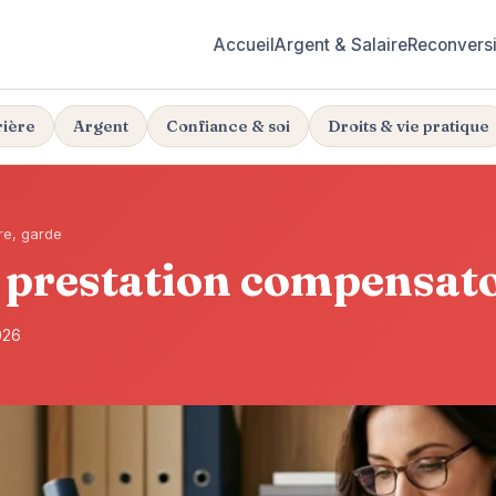
Accueil
Argent & Salaire
Reconvers
rière
Argent
Confiance & soi
Droits & vie pratique
re, garde
, prestation compensato
026