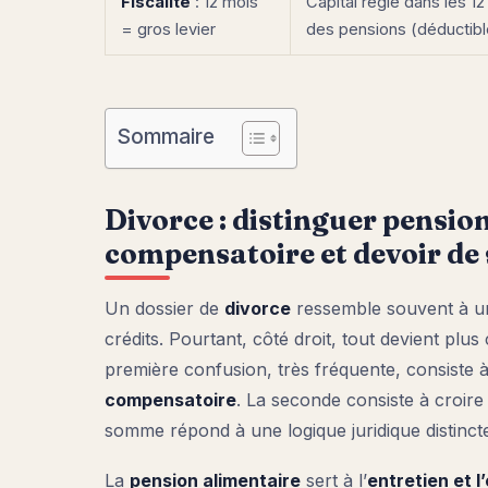
Fiscalité
: 12 mois
Capital réglé dans les 12
= gros levier
des pensions (déductibl
Sommaire
Divorce : distinguer pensio
compensatoire et devoir de
Un dossier de
divorce
ressemble souvent à un
crédits. Pourtant, côté droit, tout devient plus
première confusion, très fréquente, consiste
compensatoire
. La seconde consiste à croire
somme répond à une logique juridique distinct
La
pension alimentaire
sert à l’
entretien et 