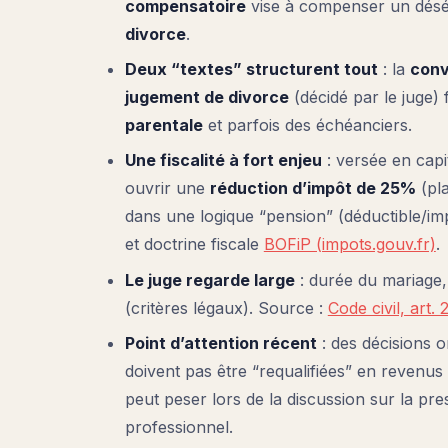
compensatoire
vise à compenser un déséq
divorce
.
Deux “textes” structurent tout
: la
conv
jugement de divorce
(décidé par le juge) 
parentale
et parfois des échéanciers.
Une fiscalité à fort enjeu
: versée en capi
ouvrir une
réduction d’impôt de 25%
(pl
dans une logique “pension” (déductible/im
et doctrine fiscale
BOFiP (impots.gouv.fr)
.
Le juge regarde large
: durée du mariage, 
(critères légaux). Source :
Code civil, art.
Point d’attention récent
: des décisions o
doivent pas être “requalifiées” en revenus 
peut peser lors de la discussion sur la pr
professionnel.