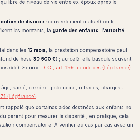
uilibre de niveau de vie entre ex-époux après le
ention de divorce
(consentement mutuel) ou le
fixent les montants, la
garde des enfants
, l’
autorité
tal dans les
12 mois
, la prestation compensatoire peut
afond de base
30 500 €
) ; au-delà, elle bascule souvent
posable). Source :
CGI, art. 199 octodecies (Légifrance)
âge, santé, carrière, patrimoine, retraites, charges…
 271 (Légifrance)
.
nt rappelé que certaines aides destinées aux enfants ne
du parent pour mesurer la disparité ; en pratique, cela
estation compensatoire. À vérifier au cas par cas avec un