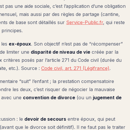
t pas une aide sociale, c’est l’application d’une obligation
mensuel, mais aussi par des règles de partage (cantine,
ments de base sont détaillés sur
Service-Public.fr
, qui reste
s principes.
 les
ex-époux
. Son objectif n’est pas de “récompenser”
 de limiter une
disparité de niveau de vie
créée par la
critères posés par l’article 271 du Code civil (durée du
ite, etc.). Source :
Code civil, art. 271 (Légifrance)
.
entaire “suit” l’enfant ; la prestation compensatoire
fondre les deux, c’est risquer de négocier la mauvaise
r avec une
convention de divorce
(ou un
jugement de
cussion : le
devoir de secours
entre époux, qui peut
ant que le divorce soit définitif). Il ne faut pas le traiter