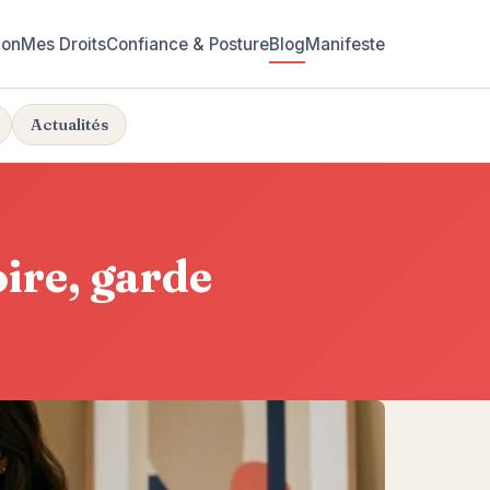
ion
Mes Droits
Confiance & Posture
Blog
Manifeste
Actualités
ire, garde