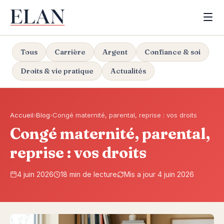
Tous
Carrière
Argent
Confiance & soi
Droits & vie pratique
Actualités
Accueil
›
Blog
›
Congé maternité, parental, reprise : vos droits
Congé maternité, parental,
reprise : vos droits
4 juin 2026
18 min de lecture
Mis a jour 4 juin 2026