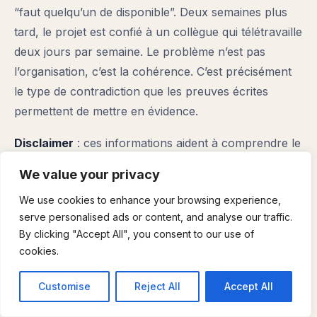
“faut quelqu’un de disponible”. Deux semaines plus
tard, le projet est confié à un collègue qui télétravaille
deux jours par semaine. Le problème n’est pas
l’organisation, c’est la cohérence. C’est précisément
le type de contradiction que les preuves écrites
permettent de mettre en évidence.
Disclaimer
: ces informations aident à comprendre le
cadre général et à préparer des démarches. Elles ne
We value your privacy
remplacent pas l’avis d’un avocat, d’un syndicat, d’un
We use cookies to enhance your browsing experience,
défenseur syndical ou d’un juriste en droit social,
serve personalised ads or content, and analyse our traffic.
surtout en cas de contentieux.
By clicking "Accept All", you consent to our use of
cookies.
Insight final
: en litige, la meilleure “force” n’est pas
le volume de messages, mais la clarté des faits, des
Customise
Reject All
Accept All
dates et des demandes.